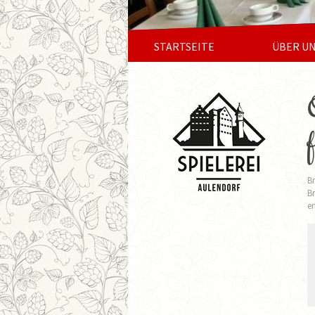
STARTSEITE
ÜBER U
Br
Br
er