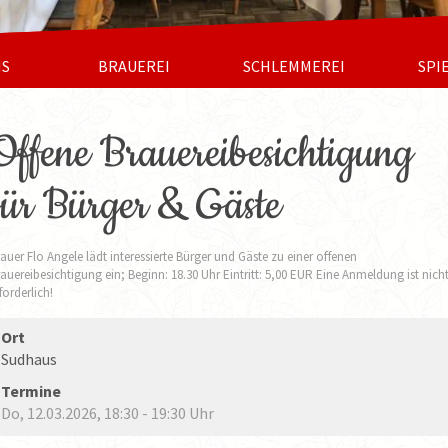
NS
BRAUEREI
SCHLEMMEREI
SPI
Offene Brauereibesichtigung
für Bürger & Gäste
auer Flo Angele lädt interessierte Bürger und Gäste zu einer offenen
auereibesichtigung ein; Beginn: 18.30 Uhr Eintritt: 5,00 EUR Eine Anmeldung ist nich
forderlich!
Ort
Sudhaus
Termine
Do, 12.03.2026
, 18:30
- 19:30
Uhr