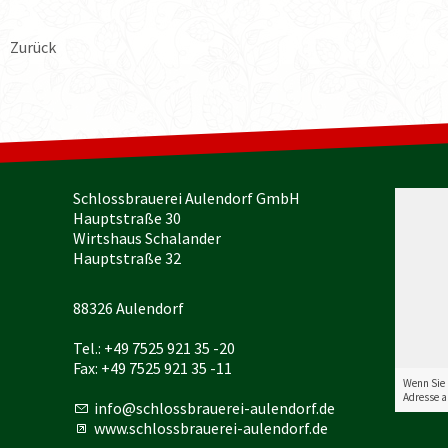
Zurück
Schlossbrauerei Aulendorf GmbH
Hauptstraße 30
Wirtshaus Schalander
Hauptstraße 32
88326 Aulendorf
Tel.: +49 7525 921 35 -20
Fax: +49 7525 921 35 -11
Wenn Sie a
Adresse a
nf
schl
ssbr
r
-
l
nd
rf
d
www.schlossbrauerei-aulendorf.de