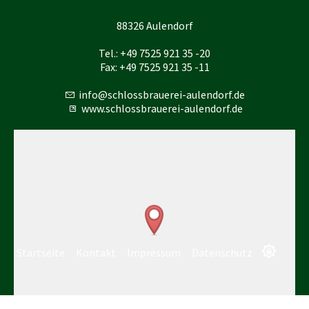
88326 Aulendorf
Tel.: +49 7525 921 35 -20
Fax: +49 7525 921 35 -11
nf
schl
ssbr
r
-
l
nd
rf
d
www.schlossbrauerei-aulendorf.de
Startseite
Kontakt
Impressum
Datenschutz